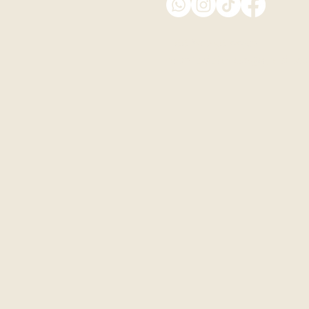
+66 81 256 9930
montecielo.kan@gmail.c