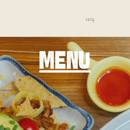
New Page
เมนู
New Page
Menu