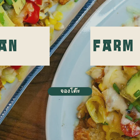
an
Farm
จองโต๊ะ